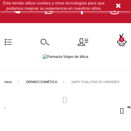
Esta tienda utiliza cookies y otras tecnologías para que
podamos mejorar su experiencia en nuestros sitios.
0
Inicio
DERMOCOSMÉTICA
NAPS TOALLITAS 40 UNIDADES
N