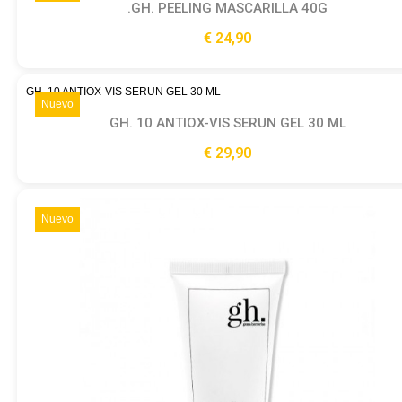
GH. PEELING MASCARILLA 40G.
Ver producto
24,90 €
Nuevo
GH. 10 ANTIOX-VIS SERUN GEL 30 ML
Ver producto
29,90 €
Nuevo