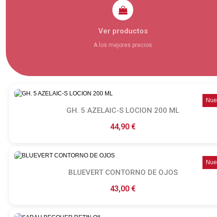
Ver productos
A los mejores precios
Nue
GH. 5 AZELAIC-S LOCION 200 ML
Ver producto
44,90 €
Nue
BLUEVERT CONTORNO DE OJOS
Ver producto
43,00 €