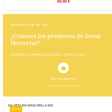
49,90 €
PRODUCTOS DE GH
¿Conoces los productos de Gema
Herrerias?
Fórmulas increíbles para pieles como la tuya.
Ver productos
A los mejores precios
Nuevo