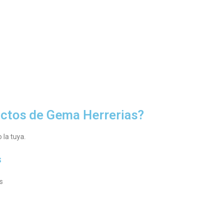
ctos de Gema Herrerias?
 la tuya.
s
s