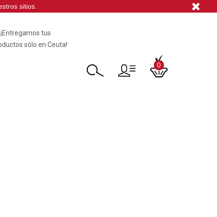
tros sitios.
¡Entregamos tus
oductos sólo en Ceuta!
0