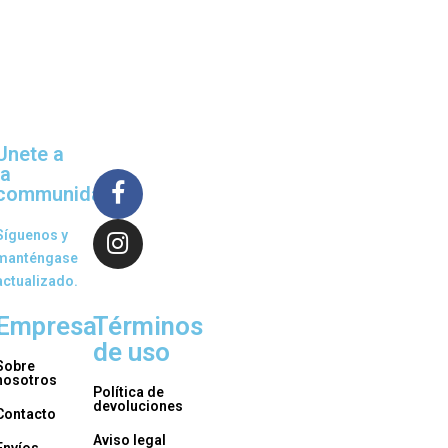
Unete a
la
communidad
Síguenos y
manténgase
actualizado.
Empresa
Términos
de uso
Sobre
nosotros
Política de
devoluciones
Contacto
Aviso legal