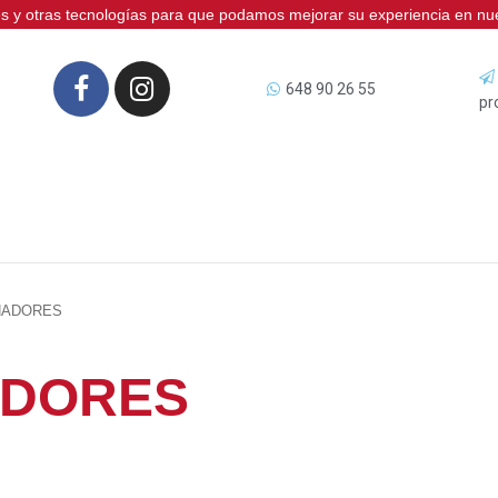
ies y otras tecnologías para que podamos mejorar su experiencia en nues
648 90 26 55
pr
NADORES
ADORES