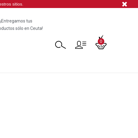
tros sitios.
¡Entregamos tus
oductos sólo en Ceuta!
0